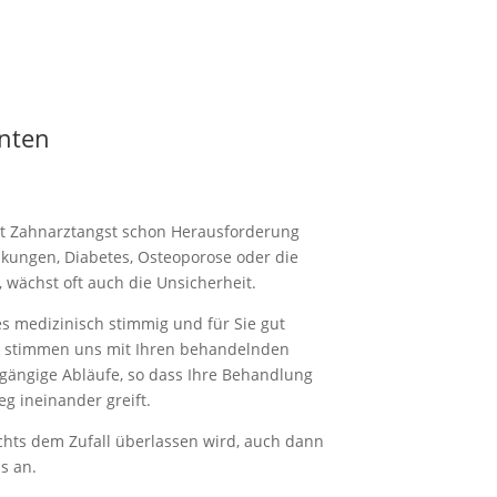
enten
t Zahnarz­tangst schon Heraus­for­derung
­kungen, Diabetes, Osteo­porose oder die
wächst oft auch die Unsicherheit.
es medizi­nisch stimmig und für Sie gut
n, stimmen uns mit Ihren behan­delnden
­gängige Abläufe, so dass Ihre Behandlung
g inein­ander greift.
ichts dem Zufall überlassen wird, auch dann
s an.