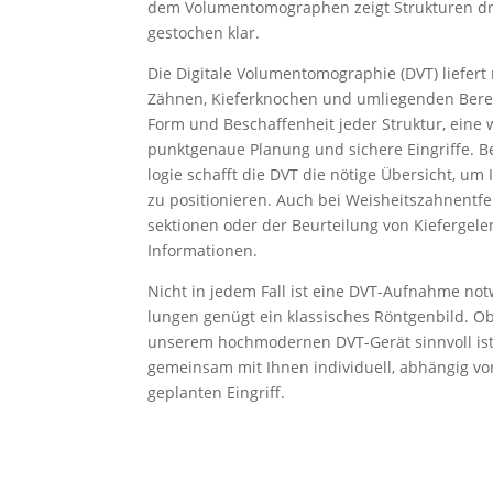
dem Volumen­to­mo­graphen zeigt Struk­turen dr
gestochen klar.
Die Digitale Volumen­to­mo­graphie (DVT) liefer
Zähnen, Kiefer­knochen und umlie­genden Bere
Form und Beschaf­fenheit jeder Struktur, eine 
punkt­genaue Planung und sichere Eingriffe. B
logie schafft die DVT die nötige Übersicht, um 
zu positio­nieren. Auch bei Weisheits­zahn­ent­fe
sek­tionen oder der Beurteilung von Kiefer­ge­le
Infor­ma­tionen.
Nicht in jedem Fall ist eine DVT-Aufnahme not
lungen genügt ein klassi­sches Röntgenbild. O
unserem hochmo­dernen DVT-Gerät sinnvoll ist
gemeinsam mit Ihnen indivi­duell, abhängig vo
geplanten Eingriff.