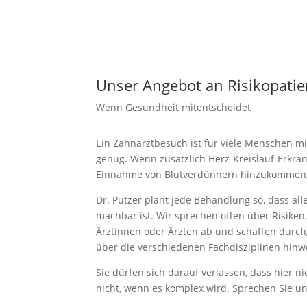
Unser Angebot an Risiko­pa­ti­
Wenn Gesundheit mitent­scheidet
Ein Zahnarzt­besuch ist für viele Menschen mi
genug. Wenn zusätzlich Herz-Kreislauf-Erkran
Einnahme von Blutver­dünnern hinzu­kommen, 
Dr. Putzer plant jede Behandlung so, dass all
machbar ist. Wir sprechen offen über Risike
Ärztinnen oder Ärzten ab und schaffen durch
über die verschie­denen Fachdis­zi­plinen hinwe
Sie dürfen sich darauf verlassen, dass hier n
nicht, wenn es komplex wird. Sprechen Sie un