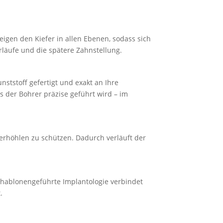
eigen den Kiefer in allen Ebenen, sodass sich
ver­läufe und die spätere Zahnstellung.
nst­stoff gefertigt und exakt an Ihre
s der Bohrer präzise geführt wird – im
er­höhlen zu schützen. Dadurch verläuft der
blo­nen­ge­führte Implan­to­logie verbindet
.