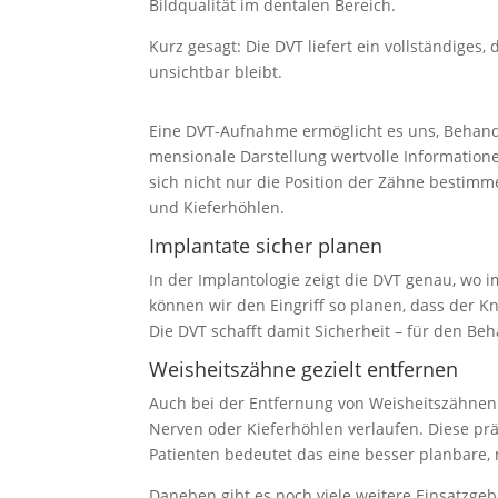
Bildqua­lität im dentalen Bereich.
Kurz gesagt: Die DVT liefert ein vollstän­diges
unsichtbar bleibt.
Eine DVT-Aufnahme ermög­licht es uns, Behand­lu
men­sionale Darstellung wertvolle Infor­ma­tio
sich nicht nur die Position der Zähne bestimm
und Kiefer­höhlen.
Implantate sicher planen
In der Implan­to­logie zeigt die DVT genau, wo
können wir den Eingriff so planen, dass der Kn
Die DVT schafft damit Sicherheit – für den Be
Weisheits­zähne gezielt entfernen
Auch bei der Entfernung von Weisheits­zähnen li
Nerven oder Kiefer­höhlen verlaufen. Diese präz
Patienten bedeutet das eine besser planbare
Daneben gibt es noch viele weitere Einsatz­ge­bi