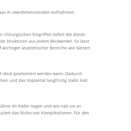
, was in zweidi­men­sio­nalen Aufnahmen
hirur­gi­schen Eingriffen liefert die dreidi­
e Struk­turen aus jedem Blick­winkel. So lässt
 wichtiger anato­mi­scher Bereiche wie Nerven
t ideal positio­niert werden kann. Dadurch
ben und das Implantat langfristig stabil hält.
 Zähne im Kiefer liegen und wie nah sie an
uziert das Risiko von Kompli­ka­tionen. Für den