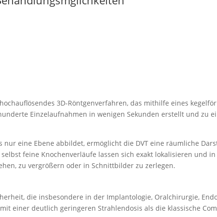
n hochauf­lö­sendes 3D-Röntgen­ver­fahren, das mithilfe eines kegel­f
hunderte Einzel­auf­nahmen in wenigen Sekunden erstellt und zu e
nur eine Ebene abbildet, ermög­licht die DVT eine räumliche Darste
elbst feine Knochen­ver­läufe lassen sich exakt lokali­sieren und i
ehen, zu vergrößern oder in Schnitt­bilder zu zerlegen.
cherheit, die insbe­sondere in der Implan­to­logie, Oralchir­urgie, End
mit einer deutlich gerin­geren Strah­len­dosis als die klassische Comp