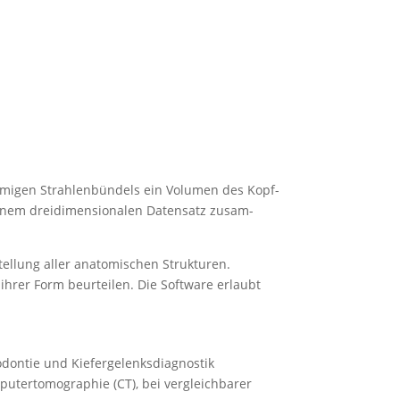
ör­migen Strah­len­bündels ein Volumen des Kopf-
inem dreidi­men­sio­nalen Datensatz zusam­
llung aller anato­mi­schen Struk­turen.
n ihrer Form beurteilen. Die Software erlaubt
odontie und Kiefer­ge­lenks­dia­gnostik
u­ter­to­mo­graphie (CT), bei vergleich­barer