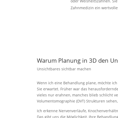
oder Weisheits­zähnen. Sie
Zahnme­dizin ein wertvolle
Warum Planung in 3D den Unt
Unsicht­bares sichtbar machen
Wenn ich eine Behandlung plane, möchte ich
Sie erwartet. Früher war das heraus­for­dernder
vieles nur erahnen, manches blieb schlicht ve
Volumen­to­mo­graphie (DVT) Struk­turen sehen,
Ich erkenne Nerven­ver­läufe, Knochen­ver­hält
Das gibt uns die Möglichkeit, Ihre Behandlun