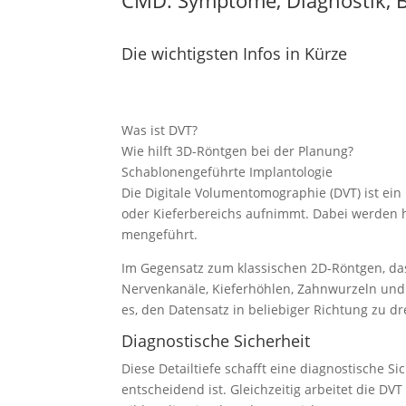
Die wichtigsten Infos in Kürze
Was ist DVT?
Wie hilft 3D-Röntgen bei der Planung?
Schablo­nen­ge­führte Implan­to­logie
Die Digitale Volumen­to­mo­graphie (DVT) ist ei
oder Kiefer­be­reichs aufnimmt. Dabei werden 
men­ge­führt.
Im Gegensatz zum klassi­schen 2D-Röntgen, das 
Nerven­kanäle, Kiefer­höhlen, Zahnwurzeln und s
es, den Datensatz in belie­biger Richtung zu dr
Diagnos­tische Sicherheit
Diese Detail­tiefe schafft eine diagnos­tische Si
entscheidend ist. Gleich­zeitig arbeitet die DVT 