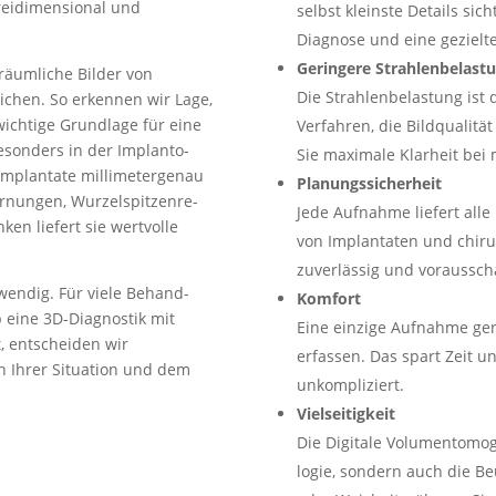
eidi­men­sional und
selbst kleinste Details sic
Diagnose und eine gezielt
Geringere Strah­len­be­last
t räumliche Bilder von
Die Strah­len­be­lastung is
ichen. So erkennen wir Lage,
wichtige Grundlage für eine
Verfahren, die Bildqua­lit
esonders in der Implan­to­
Sie maximale Klarheit bei 
Implantate milli­me­ter­genau
Planungs­si­cherheit
r­nungen, Wurzel­spit­zen­re­
Jede Aufnahme liefert alle 
nken liefert sie wertvolle
von Implan­taten und chirur­
zuver­lässig und voraus­sc
wendig. Für viele Behand­
Komfort
b eine 3D-Diagnostik mit
Eine einzige Aufnahme gen
, entscheiden wir
erfassen. Das spart Zeit 
n Ihrer Situation und dem
unkom­pli­ziert.
Vielsei­tigkeit
Die Digitale Volumen­to­mo­
logie, sondern auch die Beu