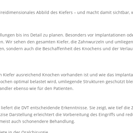
, dreidi­men­sio­nales Abbild des Kiefers – und macht damit sichtbar
ngen bis ins Detail zu planen. Besonders vor Implan­ta­tionen oder c
nen. Wir sehen den gesamten Kiefer, die Zahnwurzeln und umlie­gend
en, sondern auch die Beschaf­fenheit des Knochens und der Verlauf
 im Kiefer ausrei­chend Knochen vorhanden ist und wie das Implanta
ochen optimal belastet wird, umlie­gende Struk­turen geschützt blei
handler ebenso wie für den Patienten.
efert die DVT entschei­dende Erkennt­nisse. Sie zeigt, wie tief die
ise Darstellung erleichtert die Vorbe­reitung des Eingriffs und red
, meist auch schonendere Behandlung.
ete in der Oralchir­urgie.