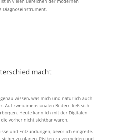
 ist in vielen Bereichen der modernen
s Diagno­se­instrument.
er­schied macht
 genau wissen, was mich und natürlich auch
. Auf zweidi­men­sio­nalen Bildern ließ sich
rborgen. Heute kann ich mit der Digitalen
 die vorher nicht sichtbar waren.
­nisse und Entzün­dungen, bevor ich eingreife.
g sicher zu planen, Risiken zu vermeiden und