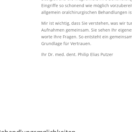
Eingriffe so schonend wie möglich vorzu­be­re
allgemein oralchir­ur­gi­schen Behand­lungen is
Mir ist wichtig, dass Sie verstehen, was wir
Aufnahmen gemeinsam. Sie sehen Ihr eigenes 3
worte Ihre Fragen. So entsteht ein gemein­sam
Grundlage für Vertrauen.
Ihr Dr. med. dent. Philip Elias Putzer
ehand­lungsmglich­keiten