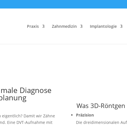
Praxis
Zahnme­dizin
Implan­to­logie
imale Diagnose
­planung
Was 3D-Röntgen m
Präzision
 eigentlich? Damit wir Zähne
sind. Eine DVT-Aufnahme mit
Die dreidi­men­sio­nalen A