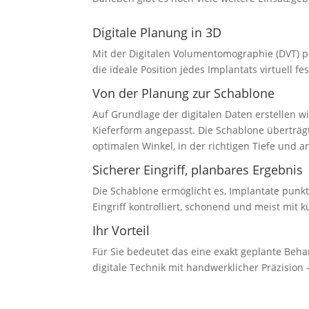
Digitale Planung in 3D
Mit der Digitalen Volumen­to­mo­graphie (DVT) 
die ideale Position jedes Implantats virtuell fe
Von der Planung zur Schablone
Auf Grundlage der digitalen Daten erstellen wir
Kieferform angepasst. Die Schablone überträgt
optimalen Winkel, in der richtigen Tiefe und an
Sicherer Eingriff, planbares Ergebnis
Die Schablone ermög­licht es, Implantate punk
Eingriff kontrol­liert, schonend und meist mit 
Ihr Vorteil
Für Sie bedeutet das eine exakt geplante Behan
digitale Technik mit handwerk­licher Präzision – 