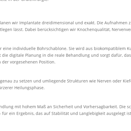
planen wir Implantate dreidi­men­sional und exakt. Die Aufnahmen z
stlegen lässt. Dabei berück­sich­tigen wir Knochen­qua­lität, Nerven­
 eine indivi­duelle Bohrscha­blone. Sie wird aus biokom­pa­tiblem Ku
 die digitale Planung in die reale Behandlung und sorgt dafür, das
 der vorge­se­henen Position.
t­genau zu setzen und umlie­gende Struk­turen wie Nerven oder Kief
kürzerer Heilungs­phase.
dlung mit hohem Maß an Sicherheit und Vorher­sag­barkeit. Die scha
für ein Ergebnis, das auf Stabi­lität und Langle­bigkeit ausgelegt ist