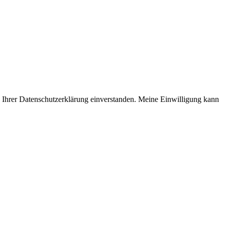
rer Daten­schutz­er­klärung einver­standen. Meine Einwil­ligung kann