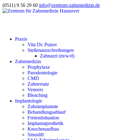
(0511) 9 56 29 60
info@zentrum-zahnmedizin.de
Praxis
Vita Dr. Putzer
Stellen­aus­schrei­bungen
Zahnarzt (m/w/d)
Zahnme­dizin
Prophylaxe
Parodon­to­logie
CMD
Zahnersatz
Veneers
Bleaching
Implan­to­logie
Zahnim­plantate
Behand­lungs­ablauf
Freiend­si­tuation
Implan­tat­pro­thetik
Knochen­aufbau
Sinuslift