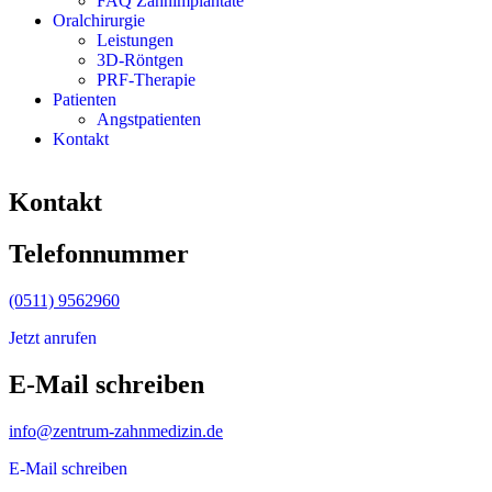
FAQ Zahnim­plantate
Oralchir­urgie
Leistungen
3D-Röntgen
PRF-Therapie
Patienten
Angst­pa­ti­enten
Kontakt
Kontakt
Telefon­nummer
(0511) 9562960
Jetzt anrufen
E‑Mail schreiben
info@zentrum-zahnmedizin.de
E‑Mail schreiben