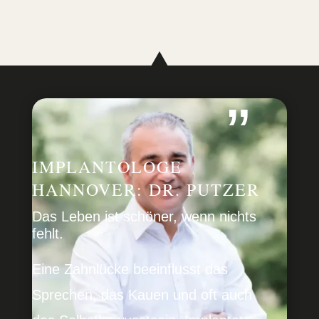
”
IMPLAN­TOLOGE
HANNOVER: DR. PUTZER
Das Leben ist schöner, wenn nichts
fehlt.
Eine Zahnlücke beein­flusst das
Sprechen, das Kauen und oft auch