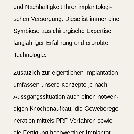
und Nachhal­tigkeit Ihrer implan­to­lo­gi­
schen Versorgung. Diese ist immer eine
Symbiose aus chirur­gische Expertise,
langjäh­riger Erfahrung und erprobter
Techno­logie.
Zusätzlich zur eigent­lichen Implan­tation
umfassen unsere Konzepte je nach
Aussgangs­si­tuation auch einen notwen­
digen Knochen­aufbau, die Gewebe­re­ge­
ne­ration mittels PRF-Verfahren sowie
die Fertigung hochwer­tiger Implan­tat­