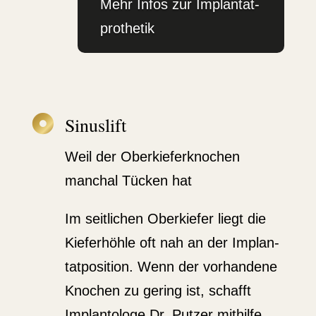
Mehr Infos zur Implan­tat­
pro­thetik

Sinuslift
Weil der Oberkie­fer­knochen
manchal Tücken hat
Im seitlichen Oberkiefer liegt die
Kiefer­höhle oft nah an der Implan­
tat­po­sition. Wenn der vorhandene
Knochen zu gering ist, schafft
Implan­tologe Dr. Putzer mithilfe