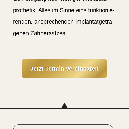
pro­thetik. Alles im Sinne eins funktio­nie­
renden, anspre­chenden implan­tat­ge­tra­
genen Zahnersatzes.
Jetzt Termin verein­baren