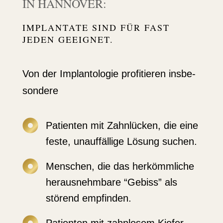
IN HANNOVER:
IMPLANTATE SIND FÜR FAST
JEDEN GEEIGNET.
Von der Implan­to­logie profi­tieren insbe­
sondere

Patienten mit Zahnlücken, die eine
feste, unauf­fällige Lösung suchen.

Menschen, die das herkömm­liche
heraus­nehmbare “Gebiss” als
störend empfinden.