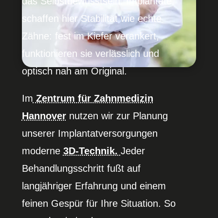
das Selbst­be­wusstsein. Implantate
schaffen hier Stabi­lität wie echte
Zähne: fest im Kiefer verankert,
funktio­nieren sie verlässlich und
optisch nah am Original.
Im
Zentrum für Zahnme­dizin
Hannover
nutzen wir zur Planung
unserer Implan­tat­ver­sor­gungen
moderne
3D-Technik.
Jeder
Behand­lungs­schritt fußt auf
langjäh­riger Erfahrung und einem
feinen Gespür für Ihre Situation. So