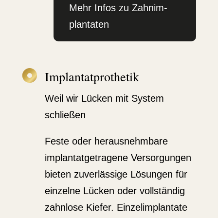
Mehr Infos zu Zahnim­
plan­taten

Implan­tat­pro­thetik
Weil wir Lücken mit System
schließen
Feste oder heraus­nehmbare
implan­tat­ge­tragene Versor­gungen
bieten zuver­lässige Lösungen für
einzelne Lücken oder vollständig
zahnlose Kiefer. Einzel­im­plantate